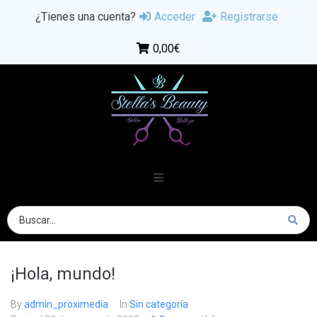
¿Tienes una cuenta?
Acceder
Registrarse
0,00€
¡Hola, mundo!
By
admin_proximedia
In
Sin categoría